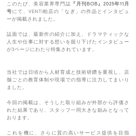
SALON LIST｜サロン一覧
このたび、美容業界専門誌
『月刊BOB』2025年11月
号
にて、VENTI柏店の「なぎ」の作品とインタビュ
HAIR SALON｜ヘアサロン
ーが掲載されました。
NAIL SALON｜ネイルサロン
EYELASH SALON｜アイラッシュサロン
誌面では、最新作の紹介に加え、ドラマティックな
ESTHE SALON｜エステサロン
人生や仕事に対する想いを掘り下げたインタビュー
が3ページにわたり特集されています。
HAIR CATALOG｜ヘアカタログ
CONTENTS｜特集コンテンツ
当社では日頃から人材育成と技術研鑽を重視し、店
PRESS｜プレス情報
舗ごとの教育体制や現場での指導に注力してまいり
ました。
RECRUIT｜求人情報
COMPANY｜会社概要
今回の掲載は、そうした取り組みが外部から評価さ
れた結果であり、スタッフ一同大きな励みとなって
CONTACT｜お問合せ
おります。
これを機に、さらに質の高いサービス提供を目指