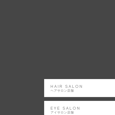
HOME｜ホーム
SALON LIST｜サロン一覧
HAIR SALON｜ヘアサロン
NAIL 
HAIR CATALOG｜ヘアカタログ
RECRUIT｜求人情報
HAIR SALON
ヘアサロン店舗
EYE SALON
アイサロン店舗
Instagram