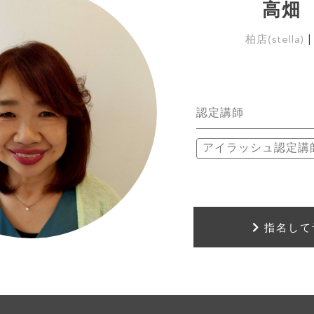
高畑
柏店(stella)
認定講師
アイラッシュ認定講
指名して