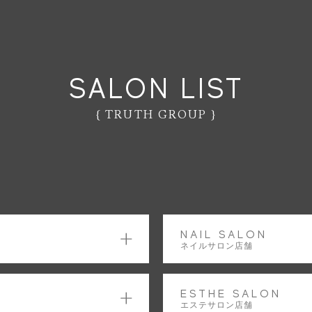
CONCEPT｜コンセプト
NE
SALON｜ネイルサロン
EYELASH SALON｜アイラッシュサロ
SALON LIST
CONTENTS｜特集コンテンツ
PR
{ TRUTH GROUP }
COMPANY｜会社概要
CO
WEB予約
NAIL SALON
ネイルサロン店舗
ESTHE SALON
エステサロン店舗
Youtube