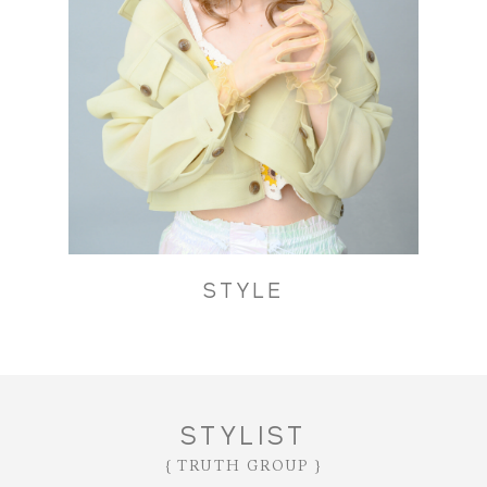
SALON LIST｜サロン一覧
HAIR SALON｜ヘアサロン
NAIL SALON｜ネイルサロン
EYELASH SALON｜アイラッシュサロン
ESTHE SALON｜エステサロン
HAIR CATALOG｜ヘアカタログ
CONTENTS｜特集コンテンツ
PRESS｜プレス情報
STYLE
RECRUIT｜求人情報
COMPANY｜会社概要
CONTACT｜お問合せ
STYLIST
{ TRUTH GROUP }