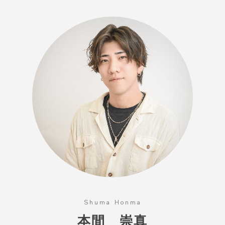
WEB予約
Instagram
Youtube
TikTok
Shuma Honma
本間 崇真