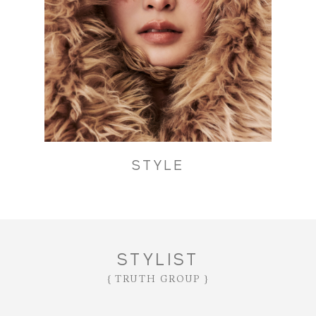
SALON LIST｜サロン一覧
HAIR SALON｜ヘアサロン
NAIL SALON｜ネイルサロン
EYELASH SALON｜アイラッシュサロン
ESTHE SALON｜エステサロン
HAIR CATALOG｜ヘアカタログ
CONTENTS｜特集コンテンツ
STYLE
PRESS｜プレス情報
RECRUIT｜求人情報
COMPANY｜会社概要
STYLIST
CONTACT｜お問合せ
{ TRUTH GROUP }