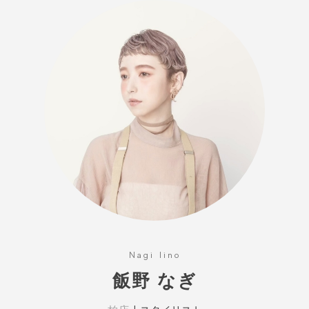
WEB予約
Instagram
Youtube
TikTok
Nagi Iino
飯野 なぎ